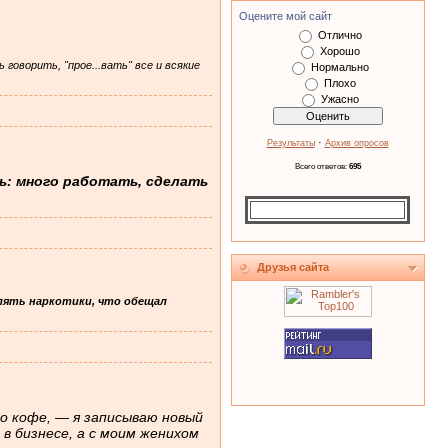
Оцените мой сайт
Отлично
Хорошо
оворить, "прое...вать" все и всякие
Нормально
Плохо
Ужасно
·
Результаты
Архив опросов
Всего ответов:
695
ь: много работать, сделать
Друзья сайта
блять наркотики, что обещал
го кофе, — я записываю новый
в бизнесе, а с моим женихом