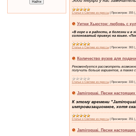
Эдди Мерфи у нас замечател
Статьи о Светике из прессы
|
Просмотров:
355
|
Уитни Хьюстон: любовь с ку
«В горе и в радости, в болезни и в
солоноватый привкус на языке. «По
Статьи о Светике из прессы
|
Просмотров:
363
|
Количество вузов для подачи
Рекомендуется рассмотреть возможнос
получить больше вариантов, а также с
Статьи о Светике из прессы
|
Просмотров:
333
|
Jamiroquai. Песни настоящих
К этому времени "Jamiroquai
импровизационное, хотя ска
Статьи о Светике из прессы
|
Просмотров:
351
|
Jamiroquai. Песни настоящих