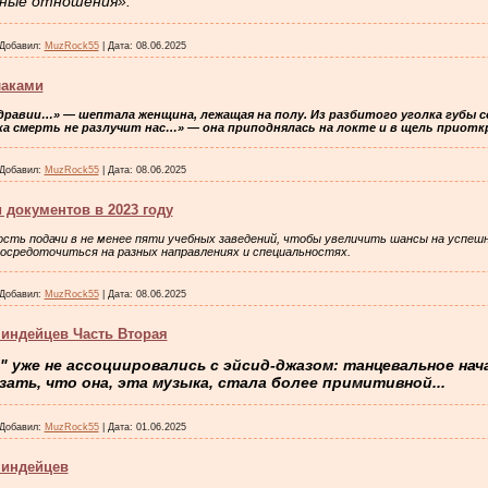
ьные отношения».
Добавил:
MuzRock55
|
Дата:
08.06.2025
лаками
 здравии…» — шептала женщина, лежащая на полу. Из разбитого уголка губы с
ка смерть не разлучит нас…» — она приподнялась на локте и в щель приоткр
Добавил:
MuzRock55
|
Дата:
08.06.2025
 документов в 2023 году
ть подачи в не менее пяти учебных заведений, чтобы увеличить шансы на успеш
осредоточиться на разных направлениях и специальностях.
Добавил:
MuzRock55
|
Дата:
08.06.2025
 индейцев Часть Вторая
" уже не ассоциировались с эйсид-джазом: танцевальное нач
зать, что она, эта музыка, стала более примитивной...
Добавил:
MuzRock55
|
Дата:
01.06.2025
 индейцев