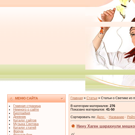
Главная
»
Статьи
» Статьи о Светике из 
МЕНЮ САЙТА
В категории материалов
:
276
Главная страница
Показано материалов
:
41-50
Немного о сайте
Биография
Дневник
Сортировать по
:
Дате
·
Названию
·
Рейт
Каталог сайтов
Музыка Светика
Нину Хаген шарахнули мешко
Каталог статей
Форум
c/
Фотоальбом