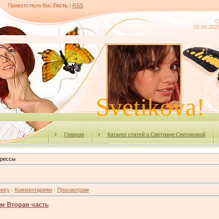
Приветствую Вас
Гость
|
RSS
С
08.08.2026
Svet
Svetikova!
Главная
Каталог статей о Светлане Светиковой
прессы
ингу
·
Комментариям
·
Просмотрам
м Вторая часть