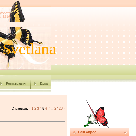
уббота
, 13:08
lana
Регистрация
Вход
Страницы
:
«
1
2
3
4
5
6
7
...
27
28
»
Наш опрос