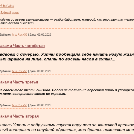
-bai-altai
3/detail.aspx
одукт co всеми вытекающими — раздолбайством, манерой, как это принято теперь г
лява всегда вывезет...
Добавил:
MuzRock55
|
Дата:
09.06.2025
аками Часть четвёртая
двоем с дочерью, Уитни пообещала себе начать новую жизн
х шрамов на лице, спать по восемь часов в сутки...
Добавил:
MuzRock55
|
Дата:
08.06.2025
аками Часть третья
на своем теле шесть синяков. Бобби не только не перестал пить и употре
л жене, совершенно этого не скрывая.
Добавил:
MuzRock55
|
Дата:
08.06.2025
аками Часть вторая
илась Уитни с подружками спустя пару лет за чашечкой крепко
дный контракт со студией «Ариста», мои братья помогают мне 