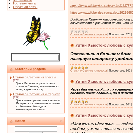
Гостевая книга
https://www.wildberries.ru/brands/311375714
Обратная связь
https://www.wildberries.ru/catalog/26293682
Вообще-то Хаген — классический соцпр
возможности с расчетом на то, что ха
Статьи о Светике из прессы
|
Просмотров:
374
|
Уитни Хьюстон: любовь с кул
Оставшись в большом доме в
лазерную шлифовку уродливы
Категории раздела
Статьи о Светике из прессы
|
Просмотров:
360
|
Статьи о Светике из прессы
[276]
Уитни Хьюстон: любовь с кул
Здесь Вы можете расположить
статьи о Светике, вычитанные из
Через два месяца Уитни насчитала 
газет, журналов и т.д.
сделать после свадьбы, но и изменя
Статьи о Светике из интернета
[139]
Здесь можно разместить статьи из
Интернета с ссылками на источник,
Статьи о Светике из прессы
|
Просмотров:
364
|
чтобы можно было дать
комментарии на сайтах
Уитни Хьюстон: любовь с кул
Поиск
«Моя жизнь идеальна, — подел
альбом, у меня заключен выго